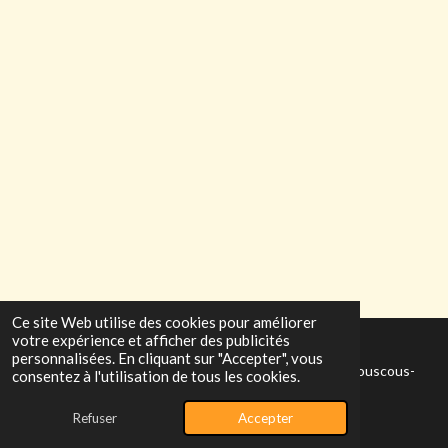
Ce site Web utilise des cookies pour améliorer
votre expérience et afficher des publicités
personnalisées. En cliquant sur "Accepter", vous
© 2025 - 2026 allocouscousdumans.wixsite.com/allo-couscous-
consentez à l'utilisation de tous les cookies.
le-man
Refuser
Accepter